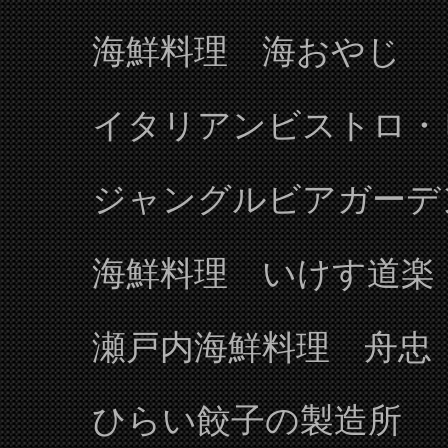
肉料理ひら井 八坂店
徳島県
酒と飯のひら井徳島店
岡山県
焼肉ひらい 岡山店