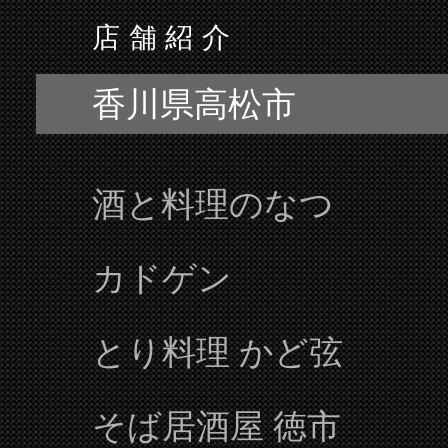
アイスビストロヒライ
さくらドーナツ堂
クレメント屋上 ステーションビアカ
香川県綾歌郡宇多津町
焼肉ひらい 宇多津店
吾割食堂
愛媛県