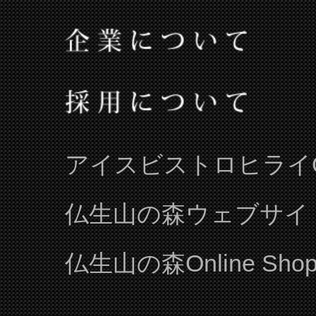
カドゲン
とり料理 かど弦
そば居酒屋 徳市
海鮮料理 海おやじ
イタリアンビストロ・ヒライ
ジャングルビアガーデン
海鮮料理 いけす道楽
瀬戸内海鮮料理 舟忠
ひらい餃子の製造所